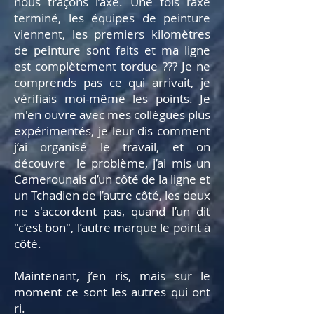
nous traçons l’axe. Une fois l’axe
terminé, les équipes de peinture
viennent, les premiers kilomètres
de peinture sont faits et ma ligne
est complètement tordue ??? Je ne
comprends pas ce qui arrivait, je
vérifiais moi-même les points. Je
m'en ouvre avec mes collègues plus
expérimentés, je leur dis comment
j’ai organisé le travail, et on
découvre le problème, j’ai mis un
Camerounais d’un côté de la ligne et
un Tchadien de l’autre côté, les deux
ne s'accordent pas, quand l’un dit
"c’est bon", l’autre marque le point à
côté.
Maintenant, j’en ris, mais sur le
moment ce sont les autres qui ont
ri.