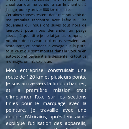
chauffeur qui me conduira sur le chantier, à
Jalingo, pour y arriver 800 km de piste.
Certaines choses restent dans mes souvenir de
ma première rencontre avec l’Afrique : les
douaniers qui nous ont suivis tout hors de
l’aéroport pour nous demander un péage
spécial, à quel titre je ne l’ai jamais compris, le
nombre de serveurs qui nous servaient au
restaurant, et pendant le voyage sur la piste,
tous ceux qui sont montés dans la voiture en
auto-stop et payaient à la descente, ici tout ce
monnaye, on m'a expliqué.
Mon entreprise construisait une
route de 120 km et plusieurs ponts.
Je suis arrivé vers la fin du chantier,
et la première mission était
d'implanter l’axe sur les sections
finies pour le marquage avec la
peinture. Je travaille avec une
équipe d’Africains, après leur avoir
expliqué l’utilisation des appareils,