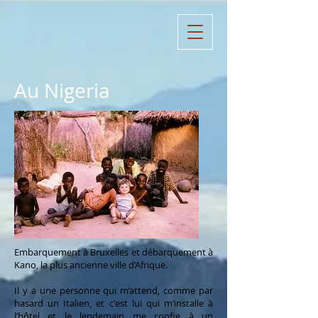
Au Nigeria
Embarquement à Bruxelles et débarquement à
Kano, la plus ancienne ville d’Afrique.
Il y a une personne qui m’attend, comme par
hasard un Italien, et c'est lui qui m’installe à
l’hôtel et le lendemain me confie à un