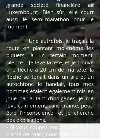
grande société financière au
Luxembourg. Bien sûr, elle court
aussi le semi-marathon pour le
moment.
Une autrefois, je traçais la
route en plantant moi-même les
piquets, à un certain moment,
silence… Je lève la tête, et je trouve
une flèche à 20 cm de ma tête, la
flèche se tenait dans un arc et un
autochtone le bandait, tous mes
hommes étaient également mis en
joue par autant d’indigènes, je me
lève calmement, sans crainte, peut-
être l’inconscience, et je cherche
des explications.
- Si vous coupez encore une autre
plante de maïs, nous vous tuons - Il