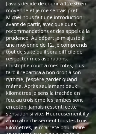
J'avais décidé de courir à 12e30 en
moyenne et je me sentais prêt.
Michel nous fait une introduction
avant de partir, avec quelques
recommandations et des appels à la
prudence. Au départ je m'ajuste à
une moyenne de 12, je comprends
tout de suite qu'il sera difficile de
respecter mes aspirations,
Chistophe court à mes côtés, plus
tard il repartira à bon droit à son
rythme, j'espère garder quand
même. Après seulement deux
kilomètres je sens la trachée en
feu, au troisième les jambes sont
en coton, jamais ressenti cette
sensation si vite. Heureusement il y
a un rafraîchissement tous les trois
kilomètres, je m'arrête pour boire