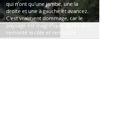
qui n'ont qu'une jambe, une la
droite et une à gauche et avancez.
C'est vraiment dommage, car le
paysage est magnifique, après avoir
remonté la côte et rencontré
Nicolas, nous avons traversé une
zone de baobabs, et c'est là que j'ai
ma crise la plus forte, au km 12, dix
minutes pour faire un kilomètre .
Encore une fois, je pense à environ
100 km et le droit de ne pas
abandonner. A partir du km 13 ça
va un peu mieux, Raphaël qui avait
quitté la course comme beaucoup
d'autres, nous voyant en difficulté, a
recommencé à courir avec nous, et
définitivement trois c'est encore
mieux. A 14 ans on passe dans un
tunnel de végétation, et Raphaël